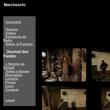
Marcheschi
Sommaire
Oeuvres
Vidéos
Emissions de
Radio
Atelier et Portraits
Journal des
Fastes
L'Homme de
Solutré
Textes critiques
Biographie
Librairie
Presse
Liens
Contacts
e-mail