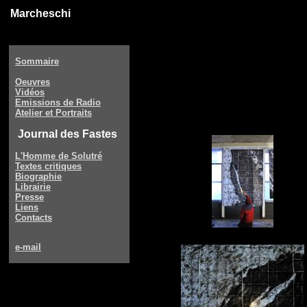
Marcheschi
Sommaire
Oeuvres
Vidéos
Emissions de Radio
Atelier et Portraits
Journal des Fastes
L'Homme de Solutré
Textes critiques
Biographie
Librairie
Presse
Liens
Contacts
e-mail