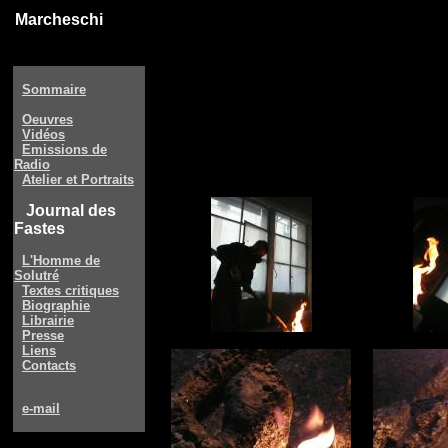
Marcheschi
Sommaire
Oeuvres
Vidéos
Emissions de
Radio
Atelier et Portraits
Journal des
Fastes
L'Homme de
Solutré
Textes critiques
Biographie
Librairie
Presse
Liens
Contacts
e-mail